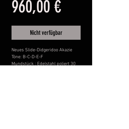
Preis
960,00 €
Nicht verfügbar
Neues Slide-Didgeridoo Akazie
Töne: B-C-D-E-F
Mundstück : Edelstahl poliert 30
und 32mm ID variabel
Sliderohr silberfarben eloxiert
55cm ausziehbar.
Korpus aus ganzen Stamm
herausgearbeitet und innen sowie
außen mit mehreren Schichten
versiegelt. Mattes Finnish.
Bei Fragen oder Interesse eines
Soundbeispiel bitte fragen.