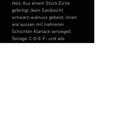
Holz: Aus einem Stück Eiche
gefertigt, (kein Sandwich)
schwarz-walnuss gebeizt, innen
wie aussen mit mehreren
Schichten Klarlack versiegelt.
Tonlage: C-D-E-F- und alle
enthaltenen Halbtöne
Sliderohr: schwarz Farben
elloxiertes Alu
Mundstück: Edelstahl poliert,
elloxiertes Alu gerändelt.
Alle Töne sehr leicht zu spielen.
Soundbeispiel und Preis per
Anfrage
Lieferung und Versand